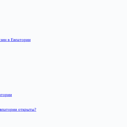
зин в Евпатории
атории
Евпатории открыты?