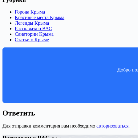
Города Крыма
Красивые места Крыма
Легенды Крыма
Расскажем о ВАС
Санатории Крыма
Статьи о Крыме
Добро пож
Ответить
Для отправки комментария вам необходимо
авторизоваться
.
Расскажем о ВАС