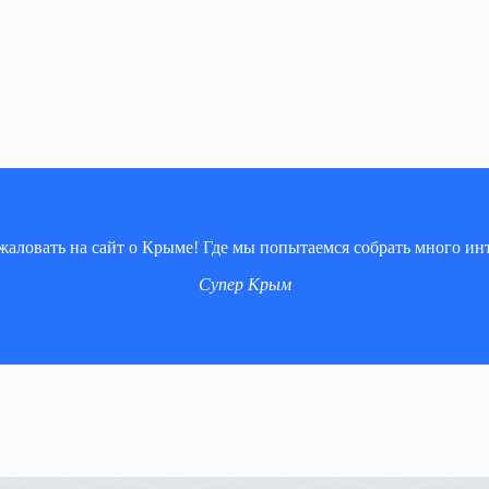
аловать на сайт о Крыме! Где мы попытаемся собрать много ин
Супер Крым