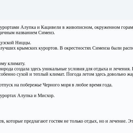
урортами Алупка и Кацивели в живописном, окруженном горам
дичным названием Симеиз.
цузской Ниццы.
з лучших крымских курортов. В окрестностях Симеиза были рас
ому климату.
рода создала здесь уникальные условия для отдыха и лечения. 
обенно сухой и теплый климат. Погода летом здесь довольно жа
тпуск на побережье Черного моря в любое время года.
курортах Алупка и Мисхор.
, которые предлагают гостям не только отдых, но и лечение. Э