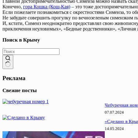
Главной достопримечательностью Симеиза можно назвать скалу
Конечно,
гора Кошка (Кош-Кая)
– это тоже достопримечательно
Если пожелаете познакомиться с окрестностями Симеиза, то обя
Не забудьте совершить прогулку по вечнозеленым симеизким п
И, кстати, Симеиз неоднократно предоставлял свою живописну
приключения неуловимых», «Бедные родственники», «Личная ж
Поиск в Крыму
Ничего
не
Реклама
найдено
Свежие посты
Чебуречная ном
07.07.2024
«Сделано в Кры
14.05.2024