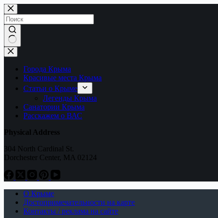
Перейти
к
сути
Ничего
не
найдено
Города Крыма
Красивые места Крыма
Статьи о Крыме
Легенды Крыма
Санатории Крыма
Расскажем о ВАС
Physical Address
304 North Cardinal St.
Dorchester Center, MA 02124
О Крыме
Достопримечательности на карте
Контакты / реклама на сайте