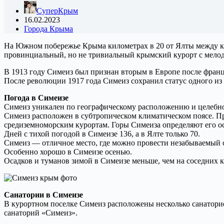
СуперКрым
16.02.2023
Города Крыма
На Южном побережье Крыма километрах в 20 от Ялты между к
провинциальный, но не тривиальный крымский курорт с мело
В 1913 году Симеиз был признан вторым в Европе после фран
После революции 1917 года Симеиз сохранил статус одного и
Погода в Симеизе
Симеиз уникален по географическому расположению и целебн
Симеиз расположен в субтропическом климатическом поясе. При
средиземноморским курортам. Горы Симеиза определяют его ос
Дней с тихой погодой в Симеизе 136, а в Ялте только 70.
Симеиз — отличное место, где можно провести незабываемый о
Особенно хорошо в Симеизе осенью.
Осадков и туманов зимой в Симеизе меньше, чем на соседних 
Санатории в Симеизе
В курортном поселке Симеиз расположены несколько санаториев
санаторий «Симеиз».