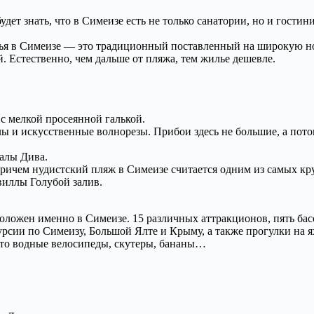
дет знать, что в Симеизе есть не только санатории, но и гостин
лья в Симеизе — это традиционный поставленный на широкую но
. Естественно, чем дальше от пляжа, тем жилье дешевле.
с мелкой просеянной галькой.
алы и искусственные волнорезы. Прибои здесь не большие, а пот
алы Дива.
 Причем нудистский пляж в Симеизе считается одним из самых к
 виллы Голубой залив.
положен именно в Симеизе. 15 различных аттракционов, пять ба
сии по Симеизу, Большой Ялте и Крыму, а также прогулки на я
 то водные велосипеды, скутеры, бананы…