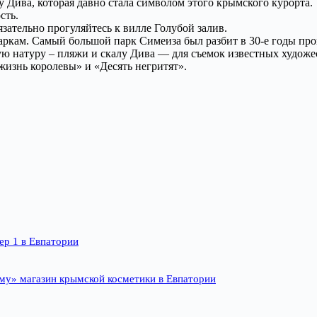
 Дива, которая давно стала символом этого крымского курорта.
сть.
зательно прогуляйтесь к вилле Голубой залив.
аркам. Самый большой парк Симеиза был разбит в 30-е годы про
ю натуру – пляжи и скалу Дива — для съемок известных художе
изнь королевы» и «Десять негритят».
ер 1 в Евпатории
му» магазин крымской косметики в Евпатории