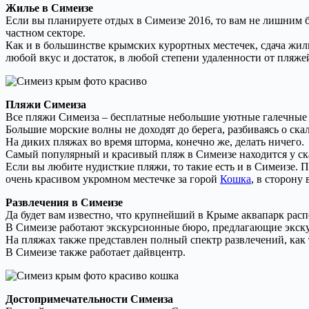
Жилье в Симеизе
Если вы планируете отдых в Симеизе 2016, то вам не лишним бу
частном секторе.
Как и в большинстве крымских курортных местечек, сдача жи
любой вкус и достаток, в любой степени удаленности от пляжей
Пляжи Симеиза
Все пляжи Симеиза – бесплатные небольшие уютные галечные 
Большие морские волны не доходят до берега, разбиваясь о ск
На диких пляжах во время шторма, конечно же, делать ничего.
Самый популярный и красивый пляж в Симеизе находится у ск
Если вы любите нудисткие пляжи, то такие есть и в Симеизе.
очень красивом укромном местечке за горой
Кошка
, в сторону
Развлечения в Симеизе
Да будет вам известно, что крупнейший в Крыме аквапарк рас
В Симеизе работают экскурсионные бюро, предлагающие экскур
На пляжах также представлен полный спектр развлечений, как
В Симеизе также работает дайвцентр.
Достопримечательности Симеиза