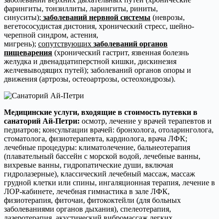
фарингиты, тонзиллиты, ларингиты, риниты,
синуситы
);
заболеваний нервной системы
(неврозы,
вегетососудистая дистония, хронический стресс, шейно-
черепной синдром, астения,
мигрень);
сопутствующих
заболеваний органов
пищеварения
(хронический гастрит, язвенная болезнь
желудка и двенадцатиперстной кишки, дискинезия
желчевыводящих путей); заболеваний органов опоры и
движения (артрозы, остеоартрозы, остеохондрозы).
Медицинские услуги, входящие в стоимость путевки в
санаторий Ай-Петри:
осмотр, лечение у врачей терапевтов и
педиатров; консультации врачей: бронхолога, отоларинголога,
стоматолога, физиотерапевта, кардиолога, врача ЛФК;
лечебные процедуры: климатолечение, бальнеотерапия
(плавательный бассейн с морской водой, лечебные ванны,
вихревые ванны, гидропатические души, включая
гидролазерные), классический лечебный массаж, массаж
грудной клетки или спины, ингаляционная терапия, лечение в
ЛОР-кабинете, лечебная гимнастика в зале ЛФК,
физиотерапия, фиточаи, фитококтейли (для больных
заболеваниями органов дыхания), спелеотерапия,
лазеротерапия, акустический вибромассаж легких,