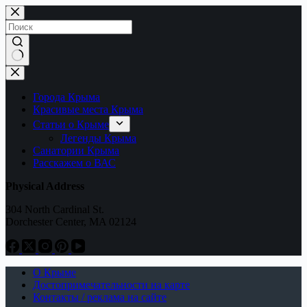
Перейти
к
сути
Ничего
не
найдено
Города Крыма
Красивые места Крыма
Статьи о Крыме
Легенды Крыма
Санатории Крыма
Расскажем о ВАС
Physical Address
304 North Cardinal St.
Dorchester Center, MA 02124
О Крыме
Достопримечательности на карте
Контакты / реклама на сайте