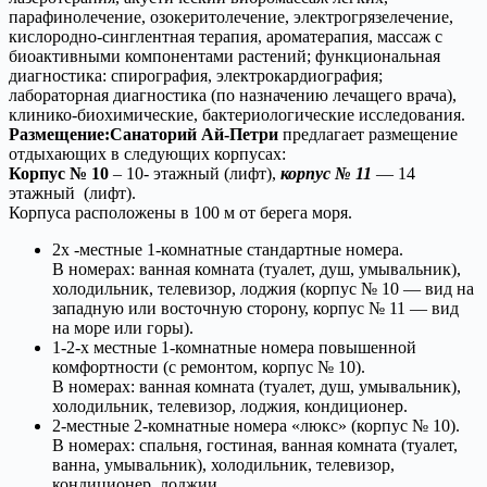
парафинолечение, озокеритолечение, электрогрязелечение,
кислородно-синглентная терапия, ароматерапия, массаж с
биоактивными компонентами растений; функциональная
диагностика: спирография, электрокардиография;
лабораторная диагностика (по назначению лечащего врача),
клинико-биохимические, бактериологические исследования.
Размещение:
Санаторий Ай-Петри
предлагает размещение
отдыхающих в следующих корпусах:
Корпус № 10
– 10- этажный (лифт),
корпус № 11
— 14
этажный (лифт).
Корпуса расположены в 100 м от берега моря.
2х -местные 1-комнатные стандартные номера.
В номерах: ванная комната (туалет, душ, умывальник),
холодильник, телевизор, лоджия (корпус № 10 — вид на
западную или восточную сторону, корпус № 11 — вид
на море или горы).
1-2-х местные 1-комнатные номера повышенной
комфортности (с ремонтом, корпус № 10).
В номерах: ванная комната (туалет, душ, умывальник),
холодильник, телевизор, лоджия, кондиционер.
2-местные 2-комнатные номера «люкс» (корпус № 10).
В номерах: спальня, гостиная, ванная комната (туалет,
ванна, умывальник), холодильник, телевизор,
кондиционер, лоджии.