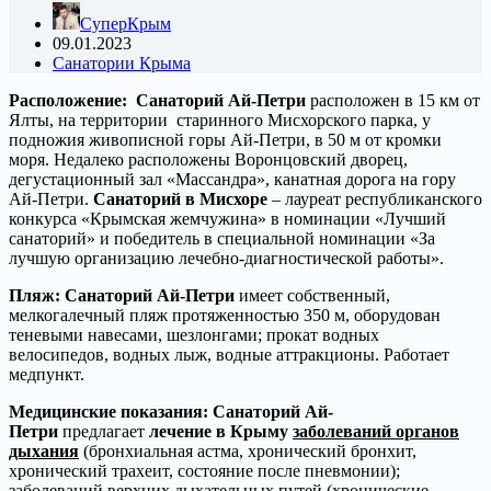
СуперКрым
09.01.2023
Санатории Крыма
Расположение: Санаторий Ай-Петри
расположен в 15 км от
Ялты, на территории старинного Мисхорского парка, у
подножия живописной горы Ай-Петри, в 50 м от кромки
моря. Недалеко расположены Воронцовский дворец,
дегустационный зал «Массандра», канатная дорога на гору
Ай-Петри.
Санаторий в Мисхоре
– лауреат республиканского
конкурса «Крымская жемчужина» в номинации «Лучший
санаторий» и победитель в специальной номинации «За
лучшую организацию лечебно-диагностической работы».
Пляж:
Санаторий Ай-Петри
имеет собственный,
мелкогалечный пляж протяженностью 350 м, оборудован
теневыми навесами, шезлонгами; прокат водных
велосипедов, водных лыж, водные аттракционы. Работает
медпункт.
Медицинские показания: Санаторий Ай-
Петри
предлагает
лечение в Крыму
заболеваний органов
дыхания
(бронхиальная астма, хронический бронхит,
хронический трахеит, состояние после пневмонии);
заболеваний верхних дыхательных путей (хронические