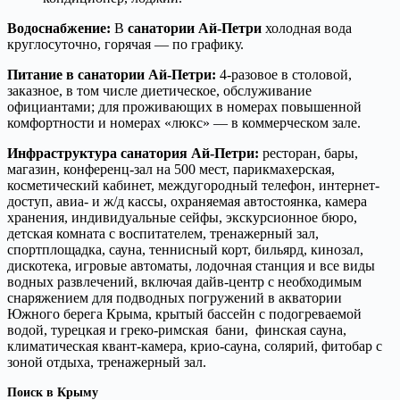
Водоснабжение:
В
санатории Ай-Петри
холодная вода
круглосуточно, горячая — по графику.
Питание в санатории Ай-Петри:
4-разовое в столовой,
заказное, в том числе диетическое, обслуживание
официантами; для проживающих в номерах повышенной
комфортности и номерах «люкс» — в коммерческом зале.
Инфраструктура санатория Ай-Петри:
ресторан, бары,
магазин, конференц-зал на 500 мест, парикмахерская,
косметический кабинет, междугородный телефон, интернет-
доступ, авиа- и ж/д кассы, охраняемая автостоянка, камера
хранения, индивидуальные сейфы, экскурсионное бюро,
детская комната с воспитателем, тренажерный зал,
спортплощадка, сауна, теннисный корт, бильярд, кинозал,
дискотека, игровые автоматы, лодочная станция и все виды
водных развлечений, включая дайв-центр с необходимым
снаряжением для подводных погружений в акватории
Южного берега Крыма, крытый бассейн c подогреваемой
водой, турецкая и греко-римская бани, финская сауна,
климатическая квант-камера, крио-сауна, солярий, фитобар с
зоной отдыха, тренажерный зал.
Поиск в Крыму