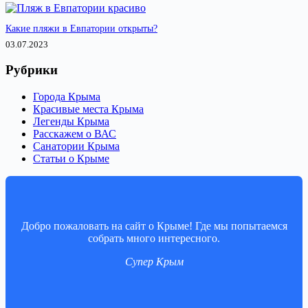
Какие пляжи в Евпатории открыты?
03.07.2023
Рубрики
Города Крыма
Красивые места Крыма
Легенды Крыма
Расскажем о ВАС
Санатории Крыма
Статьи о Крыме
Добро пожаловать на сайт о Крыме! Где мы попытаемся
собрать много интересного.
Супер Крым